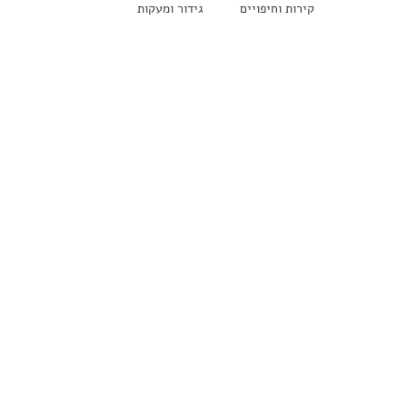
קירות וחיפויים
גידור ומעקות
חזיתות מבנים
כניסות ראשיות למבני