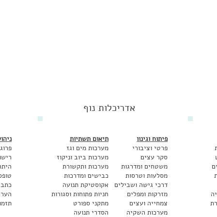
אדריכלות נוף
פיתוח וגינון
תיאום תשתיות
ניהו
פרטי וציבורי
מערכות מים וגז
פרוג
סקר עצים
מערכות ביוב וניקוז
רישוי
ם
משטחים ומדרגות
מערכות ותקשורת
היתר
ת
מסלעות וטרסות
כבישים ומדרכות
טופס 
דרכי גישה ושבילים
אקוסטיקת תנועה
כתב 
ה
מזרקות ומפלים
חניות פתוחות וסגורות
הערכ
ת
צמחייה ועצים
מתקני ספורט
תזמו
מערכות השקיה
הסדרי תנועה