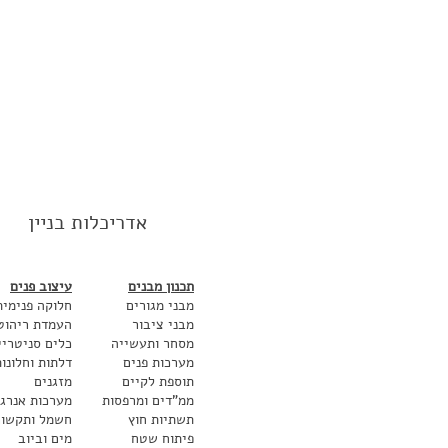
אדריכלות בניין
תכנון מבנים
עיצוב פנים
מבני מגורים
חלוקה פנימית
מבני ציבור
העמדת ריהוט
מסחר ותעשייה
כלים סניטריי
מערכות פנים
דלתות וחלונו
תוספת לקיים
מזגנים
ממ"דים ומרפסות
מערכות אנרגי
תשתיות חוץ
חשמל ותקשור
פיתוח שטח
מים וביוב