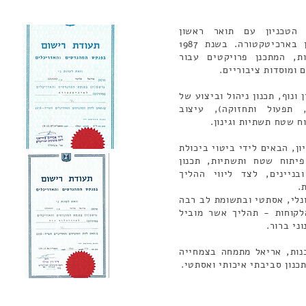
 הטכניון עם תואר ראשון
באדריכלות נוף ותואר ראשון בארכיטקטורה. בשנת 1987
, המתכנן פרויקטים עבור
 ומוסדות ציבוריים.
ונוף, תכנון ניהול וביצוע של
 תפעול ותחזוקה), עיצוב
ח שטח תשתיות וגינון.
 30 שנות ניסיון, הבאים לידי ביטוי ביכולת
יתוח שטח ותשתיות, תכנון
ניינים, לצד ליווי ההליך
.
ונלי, אסתטי ובתשומת לב רבה
קוחות - תהליך אשר מוביל
ני ברור.
נות, אריאל מתמחה בצמחייה
כנון סביבתי איכותי ואסתטי.